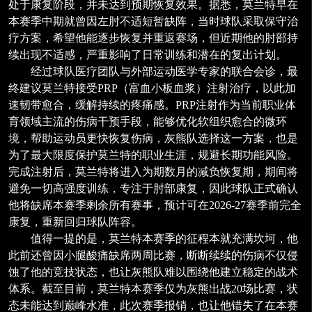
处于康复阶段，并未达到预期恢复效果。据悉，莫兰特早在
本赛季中期就曾因左肘不适短暂缺阵，当时球队采取保守治
疗方案，希望他能逐步恢复并重返赛场，但近期他的肘部持
续出现不适感，严重影响了日常训练和潜在的复出计划。
经过球队医疗团队与外部运动医学专家的联合会诊，最
终建议莫兰特接受PRP（富血小板血浆）注射治疗，以此加
速韧带愈合，缓解持续的疼痛感。PRP注射作为当前职业体
育领域主流的伤病干预手段，能够优化软组织愈合的微环
境，帮助运动员更快恢复伤病，灰熊队选择这一方案，也是
为了最大限度保护莫兰特的职业生涯，规避长期功能风险。
完成注射后，莫兰特将进入为期数月的减负恢复期，期间将
避免一切高强度训练，专注于肘部康复，因此球队正式确认
他将缺席本赛季剩余所有赛事，预计可在2026-27赛季前完全
康复，重新回归球队阵容。
值得一提的是，莫兰特本赛季的征程本就充满坎坷，他
此前还曾因小腿酸痛缺席两周比赛，断断续续的伤病不仅侵
蚀了他的竞技状态，也让灰熊队难以围绕他建立稳定的战术
体系。截至目前，莫兰特本赛季仅为灰熊出战20场比赛，状
态未能达到巅峰水准，此次赛季报销，也让他错失了在本赛