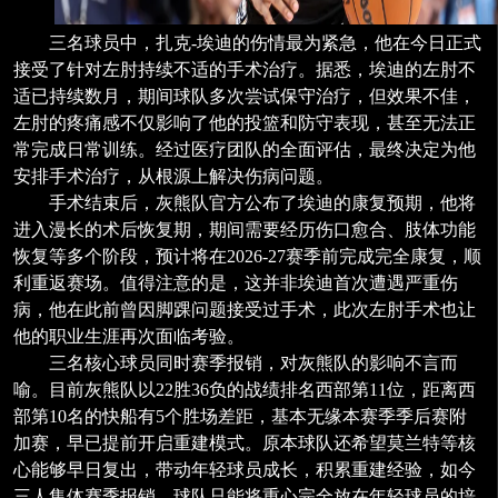
三名球员中，扎克-埃迪的伤情最为紧急，他在今日正式
接受了针对左肘持续不适的手术治疗。据悉，埃迪的左肘不
适已持续数月，期间球队多次尝试保守治疗，但效果不佳，
左肘的疼痛感不仅影响了他的投篮和防守表现，甚至无法正
常完成日常训练。经过医疗团队的全面评估，最终决定为他
安排手术治疗，从根源上解决伤病问题。
手术结束后，灰熊队官方公布了埃迪的康复预期，他将
进入漫长的术后恢复期，期间需要经历伤口愈合、肢体功能
恢复等多个阶段，预计将在2026-27赛季前完成完全康复，顺
利重返赛场。值得注意的是，这并非埃迪首次遭遇严重伤
病，他在此前曾因脚踝问题接受过手术，此次左肘手术也让
他的职业生涯再次面临考验。
三名核心球员同时赛季报销，对灰熊队的影响不言而
喻。目前灰熊队以22胜36负的战绩排名西部第11位，距离西
部第10名的快船有5个胜场差距，基本无缘本赛季季后赛附
加赛，早已提前开启重建模式。原本球队还希望莫兰特等核
心能够早日复出，带动年轻球员成长，积累重建经验，如今
三人集体赛季报销，球队只能将重心完全放在年轻球员的培