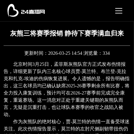
灰熊三将赛季报销 静待下赛季满血归来
更新时间：2026-03-25 14:54 浏览量：334
北京时间3月25日，孟菲斯灰熊队官方正式发布伤情报
告，详细更新了队内三名核心球员贾-莫兰特、布兰登-克拉
克和扎克-埃迪的伤病恢复进展。令人遗憾的是，报告明确指
出，这三名球员均已确认缺席2025-26赛季剩余所有比赛，将
全力投入康复训练，预计均可在2026-27赛季前完成完全康
复，重返赛场。这一消息对正处于重建关键期的灰熊队而
言，无疑是沉重打击，也让球队本赛季的收官之战陷入被
动。
作为灰熊队的绝对核心，贾-莫兰特的伤情一直备受球迷
关注。此次伤情报告显示，莫兰特的左肘尺侧副韧带扭伤仍