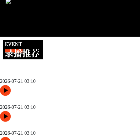
跨城观赛行李无忧：2026世界杯单场票专属行李“门到门”跨城速
达方案
2026-07-21 03:10
48队纪元：世界杯扩军如何改写霸权逻辑
2026-07-21 03:10
“三国争锋与新纪元：美加墨世界杯淘汰赛版图重构”
2026-07-21 03:10