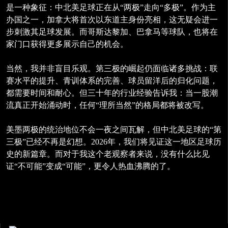
是一种象征：中北美足球正在从“两极”走向“多极”。作为主
办国之一，加拿大将首次以东道主身份亮相，这无疑会进一
步刺激其足球发展。而哥斯达黎加、巴拿马等球队，也将在
家门口获得更多展示自己的机会。
当然，我并非盲目乐观。第三极的崛起仍面临诸多挑战：联
赛水平的提升、青训体系的完善、球员留洋后的归化问题，
都需要时间和耐心。但三十年的行业经验告诉我：当一股潮
流真正开始涌动时，任何“理所当然”的格局都将被改写。
美墨两极的统治地位不会一夜之间瓦解，但中北美足球的“第
三极”已经不再是幻想。2026年，我们将见证这一地区足球历
史的新篇章。而对于我这个老观察者来说，没有什么比见
证“不可能”变成“可能”，更令人热血沸腾的了。