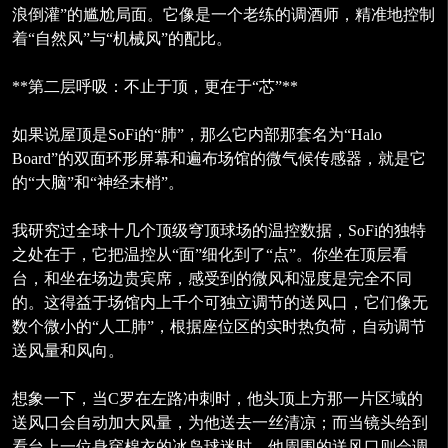
浪倒灌”的尴尬局面。它像是一个老练的调酒师，精准地控制
着“自然风”与“机械风”的配比。
**第二层呼吸：不止于顶，更在于“芯”**
如果说屋顶是SoFi的“肺”，那么它内部那套名为“Halo
Board”的双面环形屏幕和遍布场馆的微气候传感器，就是它
的“大脑”和“神经末梢”。
我研究过全球十几个顶级穹顶球场的温控数据，SoFi的独特
之处在于，它把温控从“面”细化到了“点”。你坐在顶层看
台，和坐在场边贵宾席，感受到的微风和湿度是完全不同
的。这得益于场馆内上千个可独立调节的送风口，它们像无
数个微小的“人工肺”，根据座位区的实时热负荷，自动调节
送风量和风向。
想象一下，当C罗在左路冲刺时，他头顶上方那一片区域的
送风口会自动加大风量，为他送去一丝清凉；而当镜头给到
看台上一位身穿棉衣的冰岛球迷时，他周围的送风口则会调