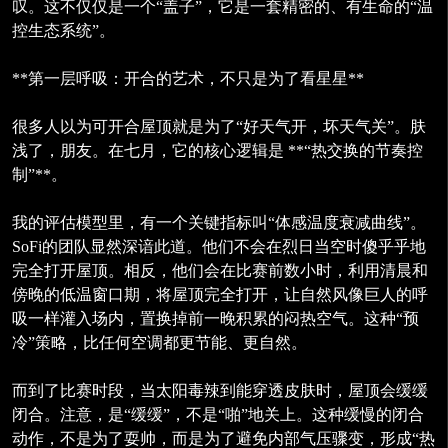
叹。这不仅仅是一个“盖子”，它是一套精密的、有生命的“温
控生态系统”。
**第一层呼吸：开合的艺术，不只是为了看星星**
很多人以为可开合屋顶就是为了“好天气开，坏天气关”。肤
浅了，朋友。在七月，它的核心逻辑是 **“热交换的节奏控
制”**。
我的评估模型里，有一个关键指标叫“体感温度衰减曲线”。
SoFi的团队显然深谙此道。他们不会在烈日当空时傻乎乎地
完全打开屋顶。相反，他们会在比赛前数小时，利用清晨和
傍晚的低温窗口期，将屋顶完全打开，让自然风像巨人的呼
吸一样灌入场内，置换掉前一晚积累的闷热空气。这种“预
冷”策略，比任何空调都更节能、更自然。
而到了比赛时段，当太阳毒辣到能穿透皮肤时，屋顶会缓缓
闭合。注意，是“缓缓”，不是“啪”地关上。这种缓慢的闭合
动作，不是为了耍帅，而是为了避免内部气压骤变，形成“热