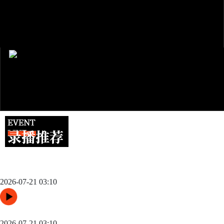
跨城观赛行李无忧：2026世界杯单场票专属行李“门到门”跨城速
达方案
2026-07-21 03:10
48队纪元：世界杯扩军如何改写霸权逻辑
2026-07-21 03:10