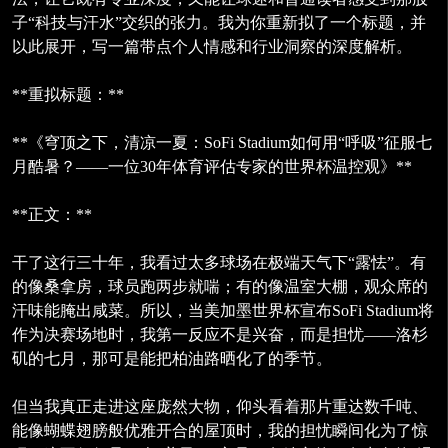
子“科技与汗水”交织的张力。我为你重新拟了一个标题，并
以此展开，写一篇带点个人情感和行业洞察的深度解析。
**重拟标题：**
**《穹顶之下，清凉一夏：SoFi Stadium如何用“呼吸”征服七
月酷暑？——一位30年体育评估专家的世界杯温控观》**
**正文：**
干了这行三十年，我看过太多球场在极端天气下“露怯”。有
的像桑拿房，球员跑两步就喘；有的像温室大棚，观众席的
汗味能腌出咸菜。所以，当美加墨世界杯宣布SoFi Stadium将
作为决赛场地时，我第一反应不是兴奋，而是担忧——洛杉
矶的七月，那可是能把柏油路晒化了的季节。
但当我真正走进这座庞然大物，仰头看着那片重达数千吨、
能像蝴蝶翅膀般优雅开合的屋顶时，我的担忧瞬间化为了惊